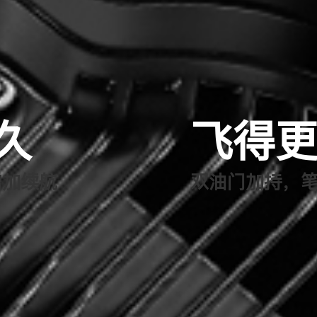
久
飞得
增加续航
双油门加持，