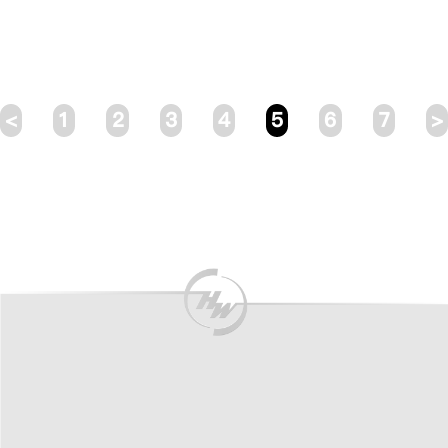
STOPPED
STOPPED
<
1
2
3
4
5
6
7
>
STOPPED
STOPPED