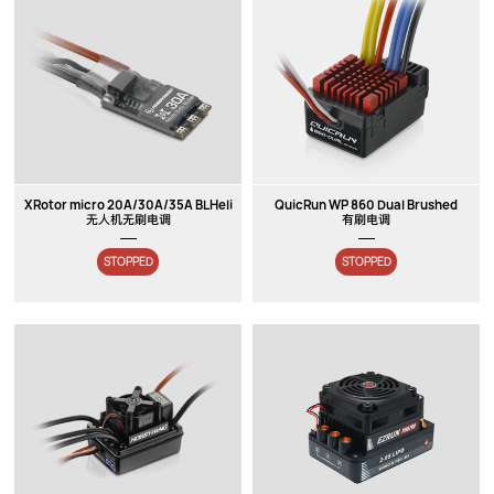
XRotor micro 20A/30A/35A BLHeli
QuicRun WP 860 Dual Brushed
无人机无刷电调
有刷电调
STOPPED
STOPPED