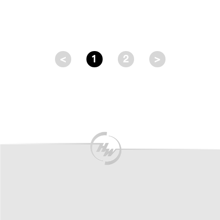
<
1
2
>