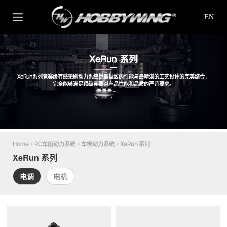
EN
XeRun 系列
XeRun系列竞赛级有感无刷动力系统是最极致的性能与最精湛的工艺设计的完美结合，
完全能够满足顶级竞赛对产品性能和品质的严苛要求。
Home
>
RC车船动力系统
>
车模动力系统
>
XeRun 系列
XeRun 系列
电调
电机