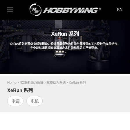
EN
XeRun 系列
XeRun系列竞赛级有感无刷动力系统是最极致的性能与最精湛的工艺设计的完美结合，
完全能够满足顶级竞赛对产品性能和品质的严苛要求。
Home
>
RC车船动力系统
>
车模动力系统
>
XeRun 系列
XeRun 系列
电调
电机