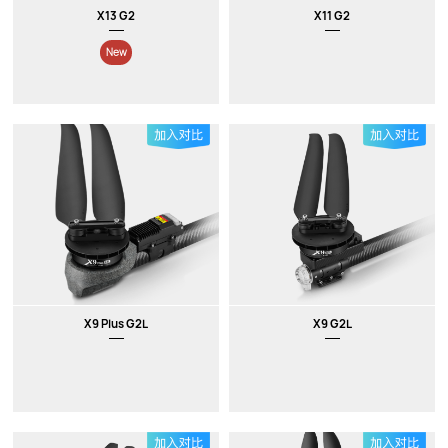
X13 G2
X11 G2
New
X9 Plus G2L
X9 G2L