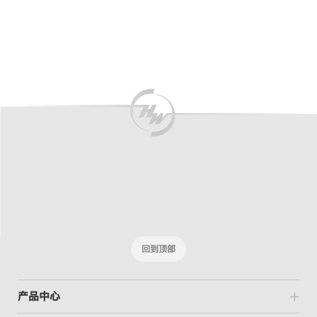
回到顶部
产品中心