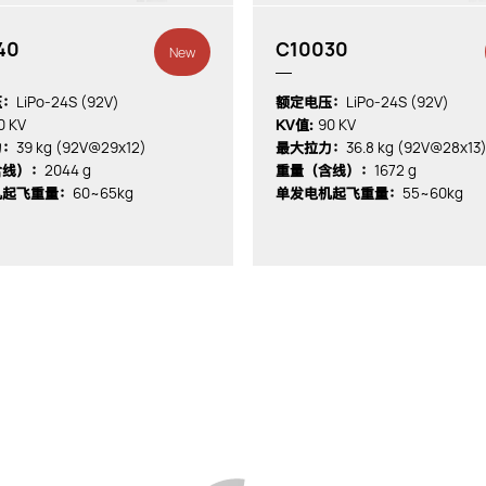
40
C10030
New
LiPo-24S (92V)
LiPo-24S (92V)
压：
额定电压：
0 KV
90 KV
KV值:
39 kg (92V@29x12)
36.8 kg (92V@28x13
力：
最大拉力：
2044 g
1672 g
含线）：
重量（含线）：
60~65kg
55~60kg
机起飞重量：
单发电机起飞重量：