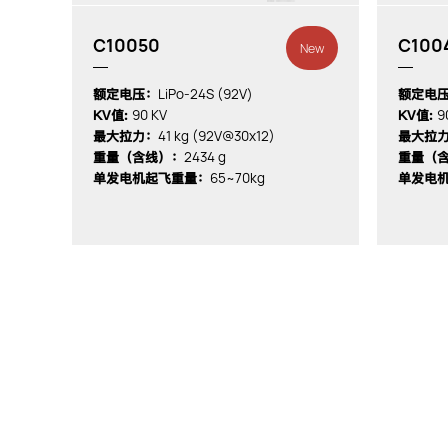
C10050
C100
New
LiPo-24S (92V)
额定电压：
额定电
90 KV
9
KV值:
KV值:
41 kg (92V@30x12)
最大拉力：
最大拉
2434 g
重量（含线）：
重量（
65~70kg
单发电机起飞重量：
单发电