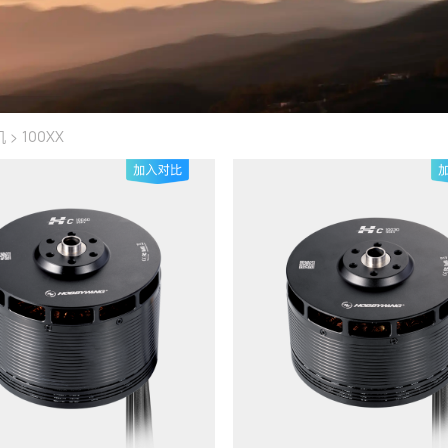
>
机
100XX