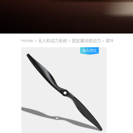
>
>
>
Home
无人机动力系统
固定翼巡航动力
桨叶