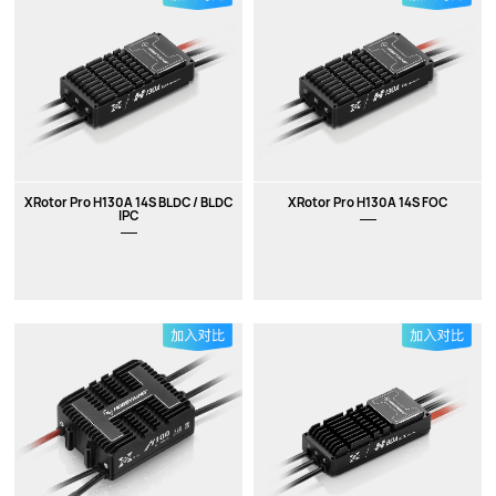
XRotor Pro H130A 14S BLDC / BLDC
XRotor Pro H130A 14S FOC
IPC