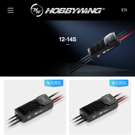
EN
12-14S