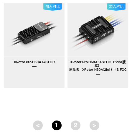
XRotor Pro H60A 14S FOC
XRotor Pro H60A 14S FOC（*2in1版
本）
原品名：XRotor H60A(2in1) 14S FOC
<
1
2
>