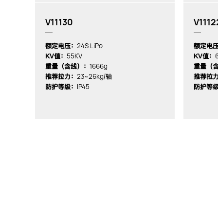
V11130
V1112
24S LiPo
额定电压：
额定电
55KV
KV值：
KV值：
1666g
重量（含线）：
重量（
23~26kg
推荐拉力：
/轴
推荐拉
IP45
防护等级：
防护等