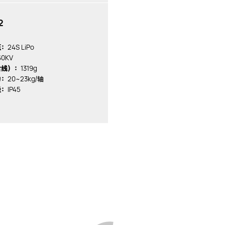
2
24S LiPo
压：
60KV
1319g
含线）：
20~23kg
力：
/轴
IP45
级：