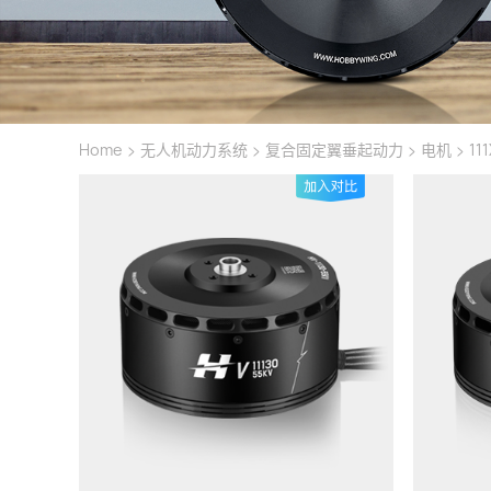
>
>
>
>
Home
无人机动力系统
复合固定翼垂起动力
电机
11