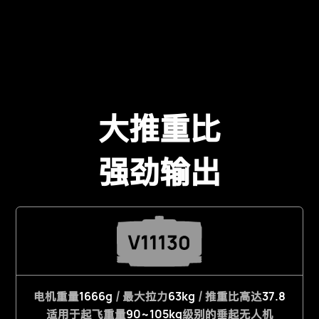
大推重比
强劲输出
1666g
63kg
37.8
电机重量
/ 最大拉力
/ 推重比高达
90~105kg
适用于起飞重量
级别的垂起无人机