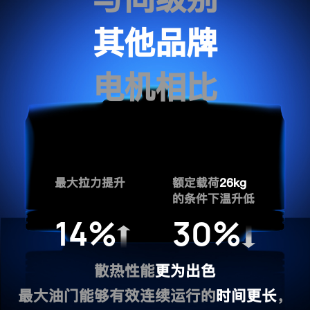
其他品牌
电机相比
最大拉力提升
额定载荷
26kg
的条件下温升低
14
%
30
%
散热性能
更为出色
最大油门能够有效连续运行的
时间更长
，