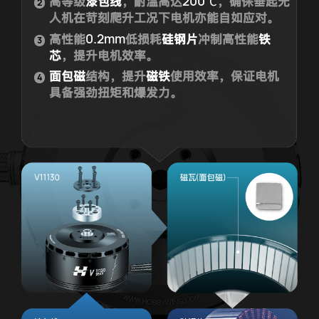
200℃
高等级
漆包线
，耐温高达
，
确保垂起无
2
人机在苛刻爬升工况下电机亦能自如应对。
0.2mm
高性能
低损耗
硅钢片
冲制高性能
铁
3
芯
，提升电机效率。
面包磁
结构，提升
磁铁
使用效率，
保证电机
4
具备强劲扭矩和爆发力。