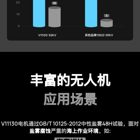
丰富的无人机
应用场景
V11130
GB/T 10125-2012
48H
电机通过
中性盐雾
试验，
面对
盐雾腐蚀
严重的
海上作业环境
，如: