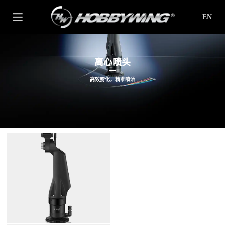
EN
离心喷头
高效雾化，精准喷洒