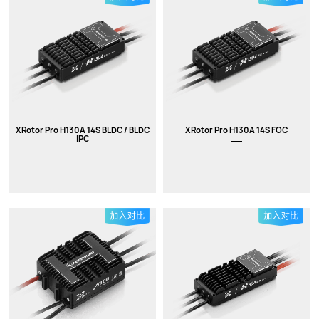
XRotor Pro H130A 14S BLDC / BLDC
XRotor Pro H130A 14S FOC
IPC