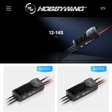
EN
12-14S