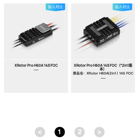
XRotor Pro H60A 14S FOC
XRotor Pro H60A 14S FOC（*2in1版
本）
原品名：XRotor H60A(2in1) 14S FOC
<
1
2
>