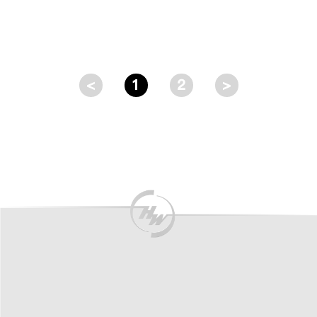
<
1
2
>