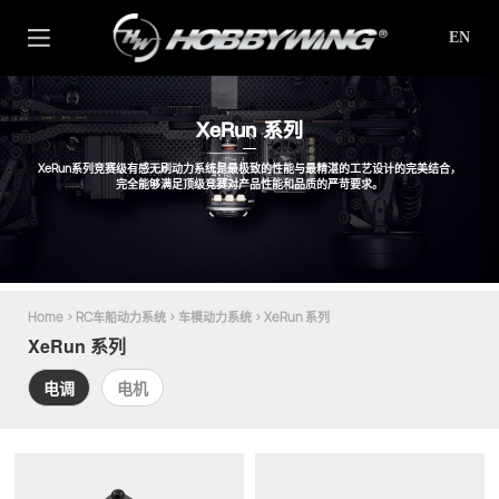
EN
XeRun 系列
XeRun系列竞赛级有感无刷动力系统是最极致的性能与最精湛的工艺设计的完美结合，
完全能够满足顶级竞赛对产品性能和品质的严苛要求。
Home
>
RC车船动力系统
>
车模动力系统
>
XeRun 系列
XeRun 系列
电调
电机