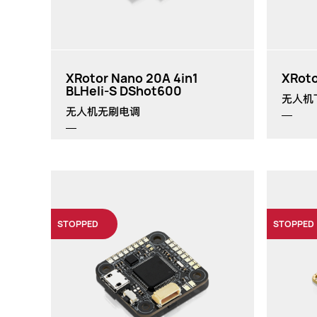
XRotor Nano 20A 4in1
XRoto
BLHeli-S DShot600
无人机
无人机无刷电调
STOPPED
STOPPED