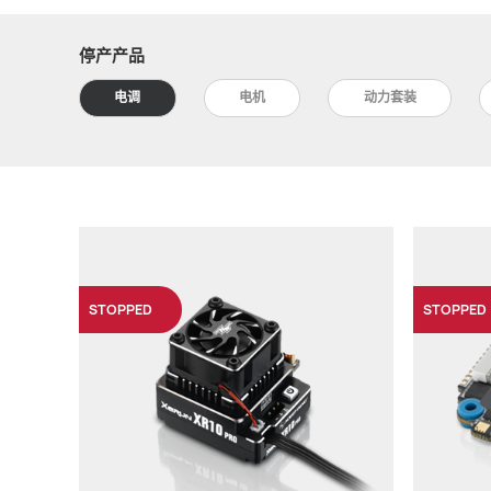
停产产品
电调
电机
动力套装
STOPPED
STOPPED
30112608
160A
2S LiPo/5-6 Cell NiMH
XeRun V10 G3/G3R
XeRun BANDIT G2