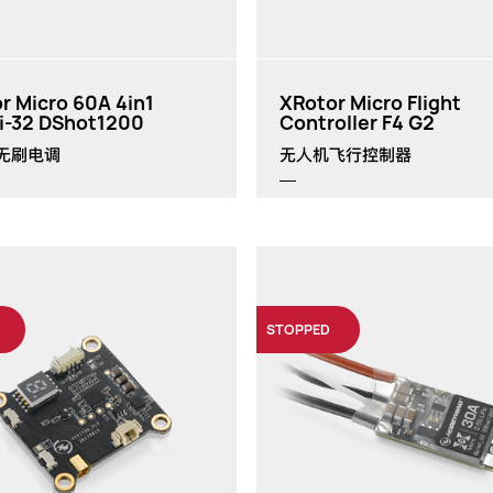
r Micro 60A 4in1
XRotor Micro Flight
i-32 DShot1200
Controller F4 G2
无刷电调
无人机飞行控制器
STOPPED