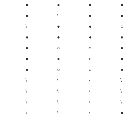
●
●
●
●
●
\
●
●
\
●
●
○
●
●
●
●
●
○
○
●
●
●
○
●
●
○
○
●
\
\
\
\
\
\
\
\
\
\
\
\
\
\
\
●