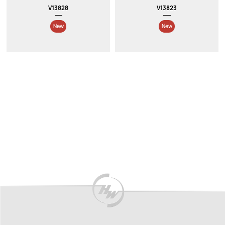
V13828
V13823
New
New