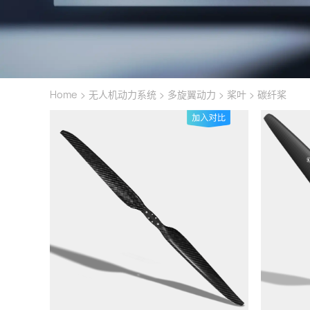
>
>
>
>
Home
无人机动力系统
多旋翼动力
桨叶
碳纤桨