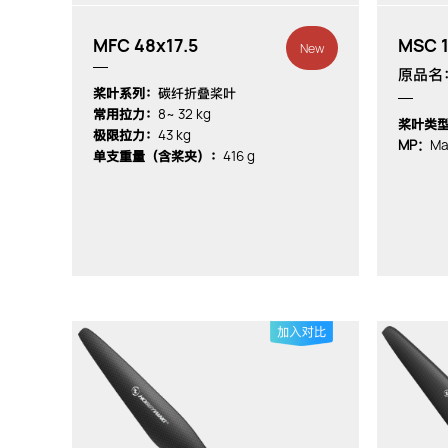
MFC 48x17.5
MSC 1
New
原品名：M
桨叶系列：
碳纤折叠桨叶
8~ 32 kg
常用拉力：
桨叶类
43 kg
极限拉力：
MP：
Ma
416 g
单支重量（含桨夹）：