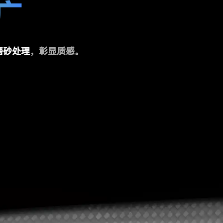
广
磨砂处理
，彰显质感。