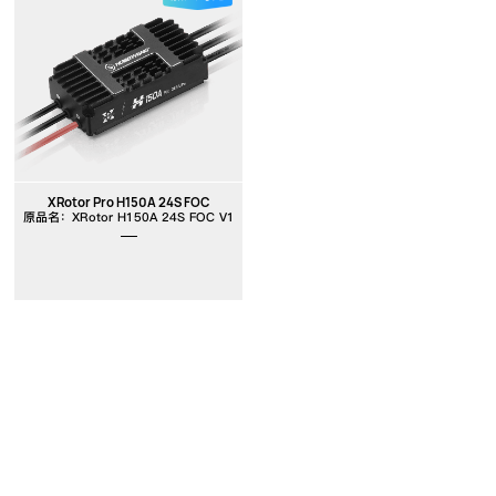
XRotor Pro H150A 24S FOC
原品名：XRotor H150A 24S FOC V1