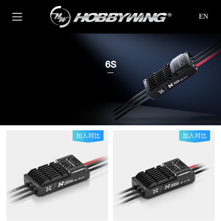
EN
6S