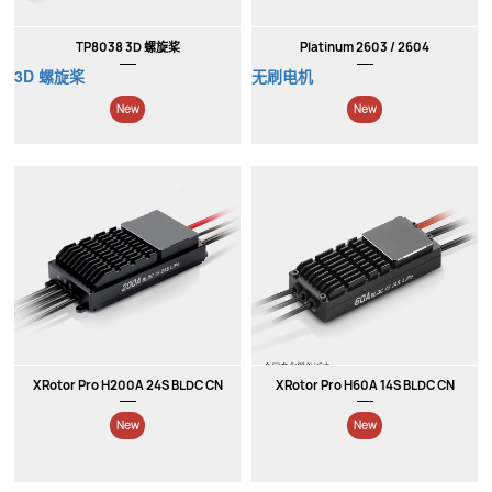
New
New
TP8038 3D 螺旋桨
Platinum 2603 / 2604
3D 螺旋桨
无刷电机
XRotor Pro H200A 24S BLDC CN
XRotor Pro H60A 14S BLDC CN
New
New