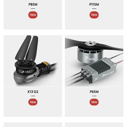
P85M
P115M
New
New
X13 G2
P65M