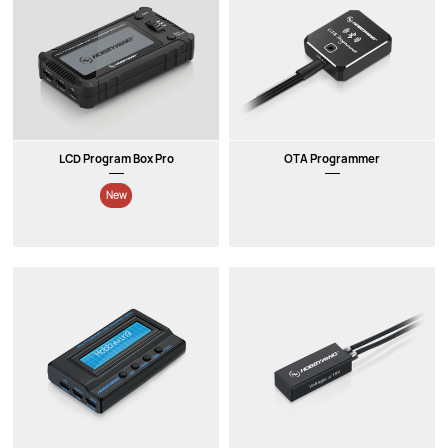
LCD Program Box Pro
OTA Programmer
New