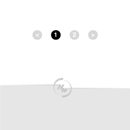
<
1
2
>