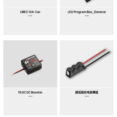
UBEC 10A-Car
LED Program Box_General
1S DC DC Booster
超低阻抗电容模组