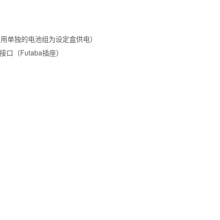
需要用单独的电池组为设定盒供电）
源接口（Futaba插座）