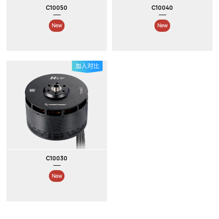
C10050
C10040
New
New
C10030