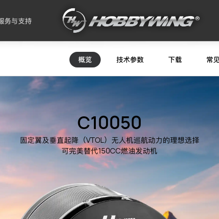
服务与支持
概览
技术参数
下载
常
C10050
（VTOL）
固定翼及垂直起降
无人机巡航动力的理想选择
150CC
可完美替代
燃油发动机