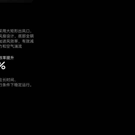
采用大矩形出风口，
风扇设计，底部全钢
加进风效率，有效减
力和空气湍流
效率提升
%
在长时间、
行条件下稳定运行。