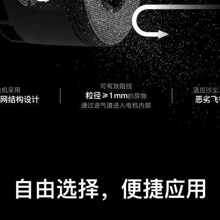
可有效阻挡
电机采用
适应沙尘
粒径≥1mm
的异物
网结构设计
恶劣飞
通过进气道进入电机内部
自由选择，便捷应用