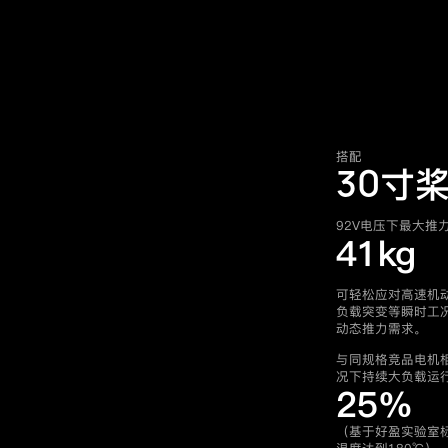
搭配
30
寸
92V电压下最大推
41kg
可轻松应对高速机
负载突变等瞬时工
动态推力需求。
与同规格竞品电机
况下持续大负载运
25%
（基于好盈实验室