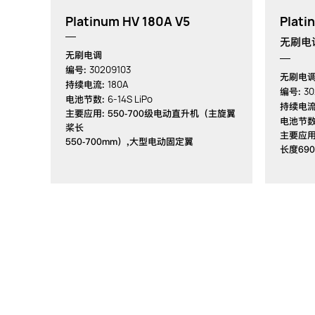
Platinum HV 180A V5
Plati
无刷电
无刷电调
30209103
编号:
无刷电
180A
持续电流:
30
编号:
6-14S LiPo
电池节数:
持续电流
主要应用: 550-700级电动直升机（主旋翼
电池节数
桨长
主要应用
550-700mm）,大型电动固定翼
长度690