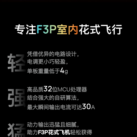
F3P
专注
室内
花式飞行
轻
凭借优异的电路设计，
电调更小巧轻盈，
4
单板重量低于
g
32
强
高品质
位MCU处理器
结合强大的自研算法，
30
最大瞬间输出电流可达
A
猛
动力输出迅猛且细腻，
助力
F3P花式飞机
轻松获得