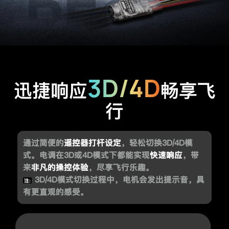
3D/4D
迅捷响应
畅享飞
行
通过简便的
遥控器打杆设定
，轻松切换3D/4D模
式。电调在3D或4D模式下都能实现
快速响应
，带
来
非凡的操控体验
，尽享飞行乐趣。
3D/4D模式切换过程中，电机会发出提示音，具
注:
有更直观的感受。