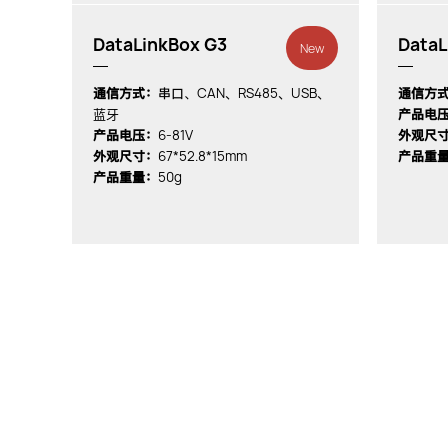
DataLinkBox G3
DataL
New
CAN、RS485、USB、
通信方式：
串口、
通信方
蓝牙
产品电
6-81V
产品电压：
外观尺
67*52.8*15mm
外观尺寸：
产品重
50g
产品重量：