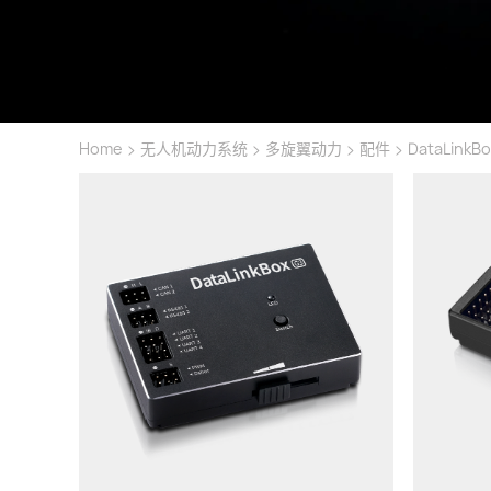
>
>
>
>
Home
无人机动力系统
多旋翼动力
配件
DataLink