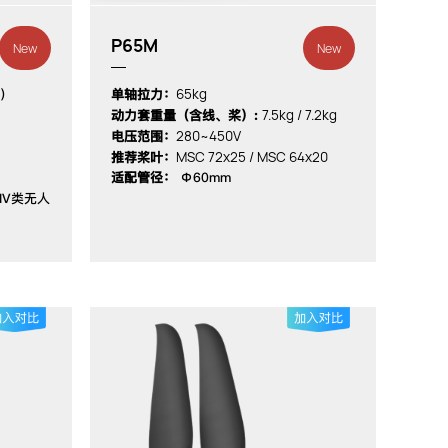
P65M
New
New
65kg
）
单轴拉力：
7.5kg / 7.2kg
动力套重量（含线、桨）:
280~450V
电压范围：
MSC 72x25 / MSC 64x20
推荐桨叶：
适配管径：
Φ60mm
IV类无人