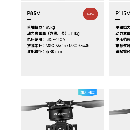
P85M
P115
New
85kg
单轴拉力：
单轴拉
11.1kg
动力套重量（含线、桨）:
动力套重
315~480 V
电压范围：
电压范
MSC 73x25 / MSC 64x35
推荐桨叶：
推荐桨
适配管径：
φ80 mm
适配管