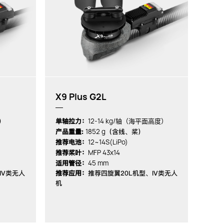
X9 Plus G2L
12-14 kg/轴（海平面高度）
）
单轴拉力：
1852 g
产品重量:
（含线、桨）
12~14S(LiPo)
推荐电池：
MFP 43x14
推荐桨叶：
45 mm
适用管径：
IV类无人
推荐应用：
推荐四旋翼20L机型、IV类无人
机