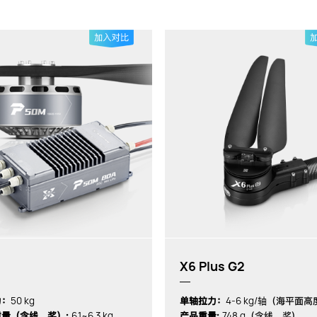
X6 Plus G2
50 kg
4-6 kg/轴
力：
单轴拉力：
（海平面高
6.1~6.3 kg
748 g
量（含线、桨）:
产品重量:
（含线、桨)