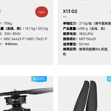
M
X13 G2
New
115kg
27 kg/轴
力：
单轴拉力：
（海平面高度
19.7 kg / 20.1 kg
4185 g
量（含线、桨）:
产品重量:
（含线、桨）
500~850V
18S(LiPo)
围：
推荐电池：
MSC 64x23-P / MSC 73x21-P
MFP 56x20
叶：
推荐桨叶：
50 mm
径：
Φ80mm
适用管径：
推荐应用：
推荐四旋翼50L机型、
机