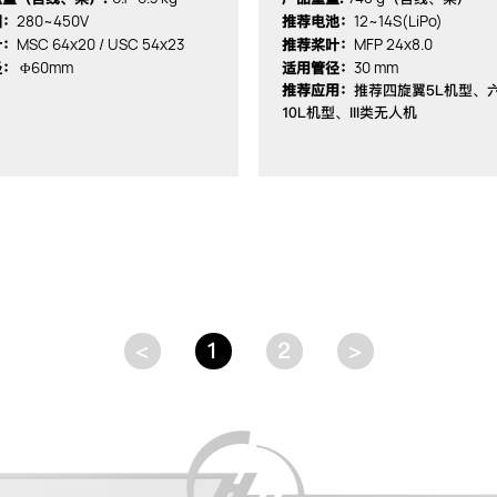
280~450V
12~14S(LiPo)
围：
推荐电池：
MSC 64x20 / USC 54x23
MFP 24x8.0
叶：
推荐桨叶：
Φ60mm
30 mm
径：
适用管径：
推荐应用：
推荐四旋翼5L机型、
10L机型、III类无人机
<
1
2
>