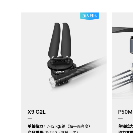
X9 G2L
P50M
7-12 kg/轴（海平面高度）
单轴拉力：
单轴拉
1532 g
产品重量:
（含线、桨）
动力套重