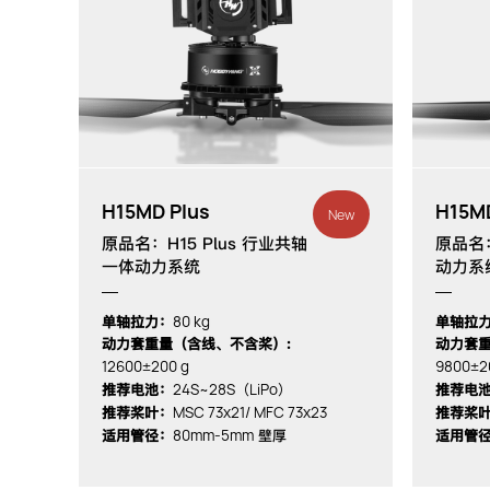
H15MD Plus
H15M
New
原品名：H15 Plus 行业共轴
原品名
一体动力系统
动力系
80 kg
单轴拉力：
单轴拉
动力套重量（含线、不含桨）:
动力套重
12600±200 g
9800±2
24S~28S（LiPo）
推荐电池：
推荐电
MSC 73x21/ MFC 73x23
推荐桨叶：
推荐桨
80mm-5mm
适用管径：
壁厚
适用管