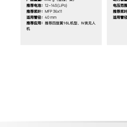
12~14S(LiPo)
推荐电池：
电压范
MFP 36x11
推荐桨叶：
推荐桨
40 mm
适用管径：
适用管
推荐应用：
推荐四旋翼16L机型、IV类无人
机