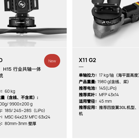
D
X11 G2
New
：H15 行业共轴一体
17 kg/轴
统
单轴拉力：
（海平面高度
1980 g
产品重量:
(含线、桨)
14S(LiPo)
推荐电池：
60 kg
力：
MFP 43x14
推荐桨叶：
量（含线、不含桨）:
45 mm
适用管径：
00g/ 9900±200 g
推荐应用：
推荐四旋翼30L机型、
18S/ 24S~28S（LiPo）
池：
机
MSC 64x23/ MFC 63x24
叶：
80mm-3mm
径：
壁厚