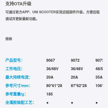
支持OTA升级
可通过官方APP：UNI SCOOTER实现远程固件升级，方便远程
调试并更新最新功能。
规格
产品型号：
9067
9072
9073
工作电压：
36/48V
36/48V
48/52/
最大持续电流：
20A
20A
35A
参考尺寸/mm：
80*61*28
87*62*28
106*64
参考重量/g：
185
全灌胶装配工艺：
●
●
●