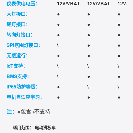
仪表供电电压：
12V/VBAT
12V/VBAT
12V/V
大灯接口：
●
●
●
尾灯接口：
●
●
●
转向灯接口：
●
●
●
SPI氛围灯接口：
\
●
●
无感运行：
●
●
●
IoT支持：
\
\
\
BMS支持：
\
●
●
IP65防护等级：
●
\
\
电机自适应学习：
●
●
●
注：
●包含 \不支持
适用范围：
电动滑板车