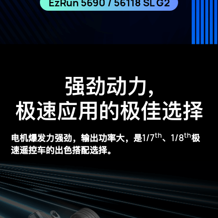
EzRun 5690 / 56118 SL G2
强劲动力,
极速应用的极佳选择
th
th
1/7
、1/8
电机爆发力强劲，输出功率大，是
极
速遥控车的出色搭配选择。