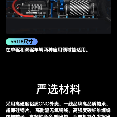
56118尺寸
在单驱和双驱车辆两种应用领域皆适用。
严选材料
CNC
采用高硬度铝质
外壳、一线品牌高品质轴承、
超薄硅钢片、
高耐温无氧铜线、高强度碳纤维缠绕
防爆转子、高韧性合金
输出轴，为电机持久发挥出