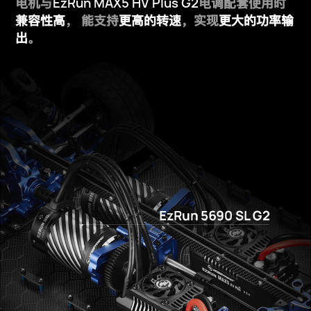
EzRun MAX5 HV Plus G2
电机与
电调配套使用时
兼容性高
，
能支持
更高的转速
，实现
更大的功率输
出
。