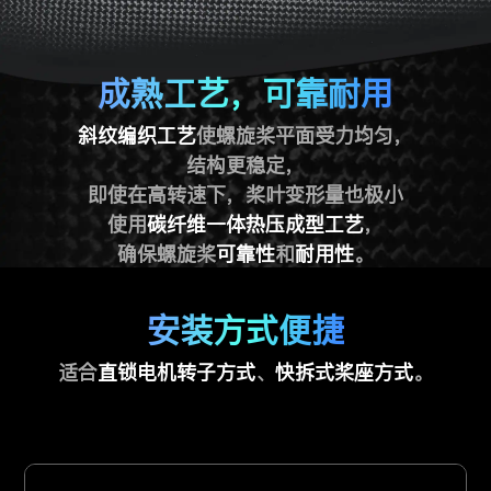
成熟工艺，可靠耐用
斜纹编织工艺
使螺旋桨平面受力均匀，
结构更稳定，
即使在高转速下，桨叶变形量也极小
使用
碳纤维一体热压成型工艺
，
确保螺旋桨
可靠性
和
耐用性
。
安装方式便捷
适合
直锁电机转子方式
、
快拆式桨座方式
。