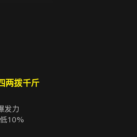
四两拨千斤
爆发力
低10%