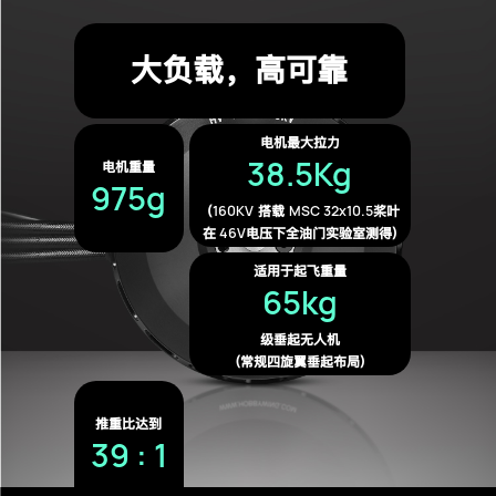
大负载，高可靠
电机最大拉力
38.5Kg
电机重量
975g
160KV
MSC 32x10.5
（
搭载
桨叶
46V
在
电压下全油门实验室测得)
适用于起飞重量
65kg
级垂起无人机
(常规四旋翼垂起布局)
推重比达到
39 : 1