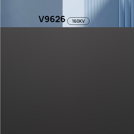
V9626
160KV