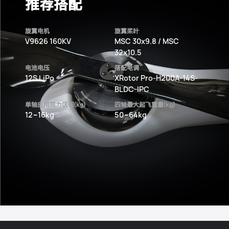
推荐搭配
旋翼电机
旋翼桨叶
V9626 160KV
MSC 30x9.8 / MSC
32x10.5
电池电压
搭配电调
12S LiPo
XRotor Pro-H200A-14S-
BLDC-IPC
单轴应用拉力区间(kg)
四轴最大起飞重量(kg)
12~16kg
50~64kg