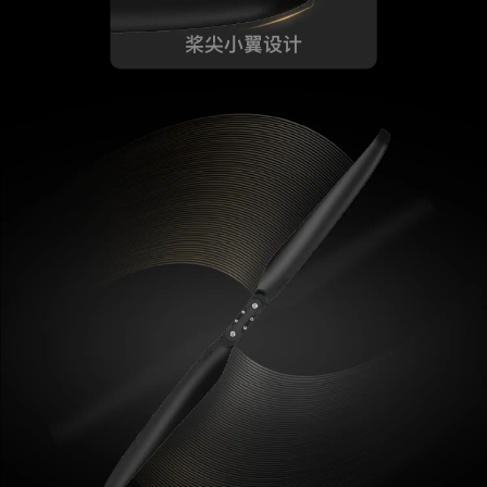
桨尖小翼设计