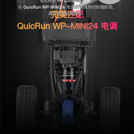
电机标配
PH 2.0-3PIN
公头
，
与
QuicRun WP-MINI24
电调配套使用时即插即用，
完美匹配
具有极好的兼容性。
QuicRun WP-MINI24 电调