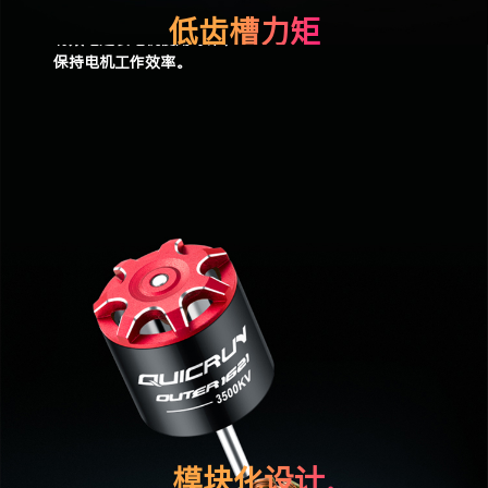
便于
日常清洁
和
维修
，
低齿槽力矩
有效地延长电机使用寿命、
保持电机工作效率。
马达齿槽效应低
力矩脉动小
，
在低速运行时非常
顺滑
，
满足车手对
细腻操控
的需求。
模块化设计，