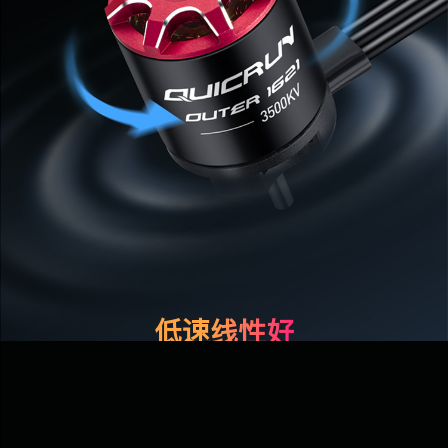
低速线性好
振动幅度小
电机转子经过
精密动平衡处理
，
能有效
减少电机振动
，
降低效能损耗
，