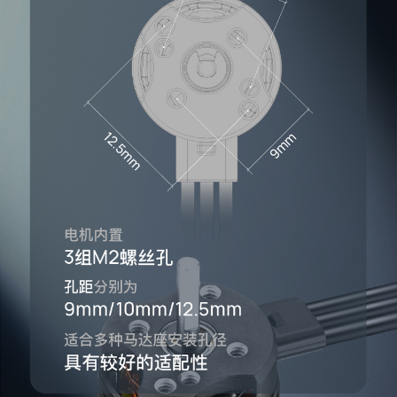
硅胶线出线
电机采用
硅胶线
出线，相比高硬度漆包线直
出，
布线
更简易、更美观
。