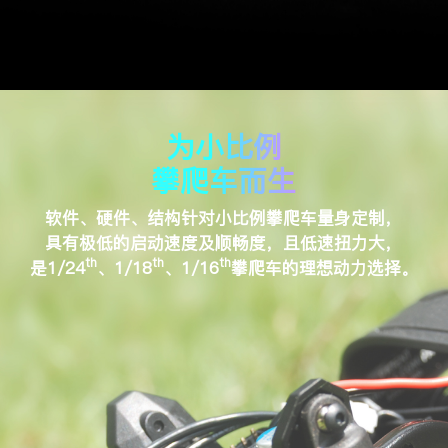
为小比例
攀爬车而生
软件、硬件、结构针对小比例攀爬车量身定制，
具有极低的启动速度及顺畅度，且低速扭力大，
th
th
th
是
1/24
、
1/18
、
1/16
攀爬车的理想动力选择。