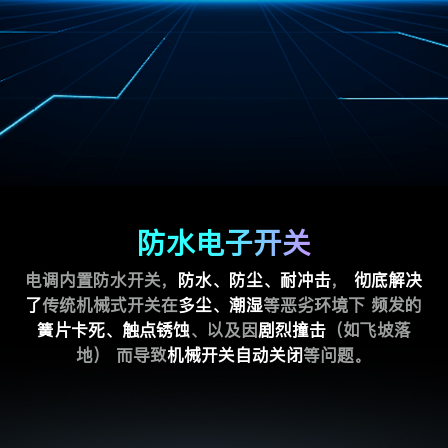
防水电子开关
电调内置防水开关，
防水、防尘、耐冲击
，
彻底解决
了
传统机械式开关在
多尘、潮湿
等恶劣环境下 频发的
簧片卡死、触点锈蚀
、以及因
剧烈撞击
（如飞坡落
地） 而导致
机械开关自动关闭
等问题。