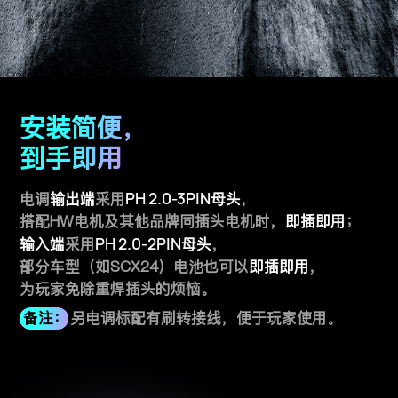
安装简便，
到手即用
电调
输出端
采用
PH 2.0-3PIN
母头
，
搭配HW电机及其他品牌同插头电机时，
即插即用
；
输入端
采用
PH 2.0-2PIN
母头
，
部分车型（如SCX24）电池也可以
即插即用
，
为玩家免除重焊插头的烦恼。
备注：
另电调标配有刷转接线，便于玩家使用。