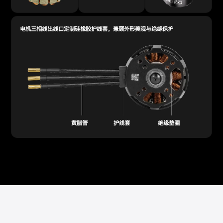
电机三相线出线口定制硅橡胶护线套，兼顾外形美观与绝缘保护
黄腊管
护线套
绝缘垫圈