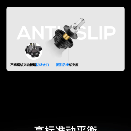
不锈钢桨夹轴新增
防转止口
菱形防滑
桨夹座
高标准动平衡