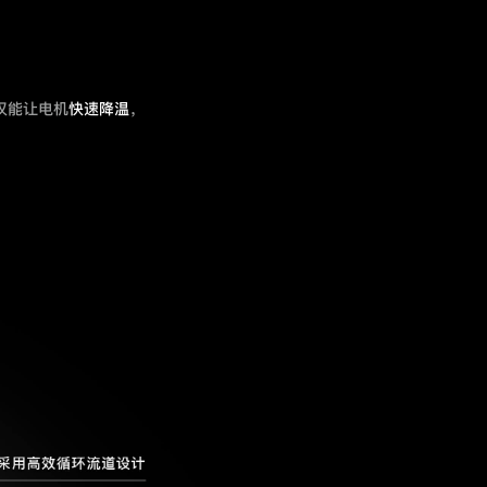
仅能让电机
快速降温
，
！