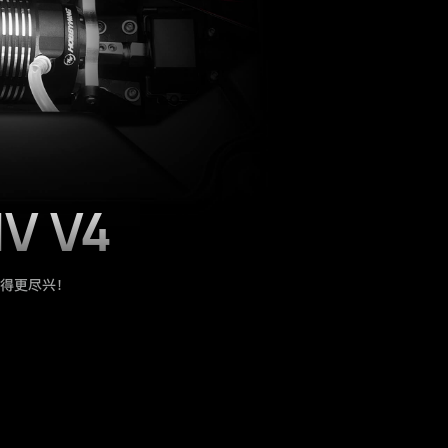
V V4
得更尽兴！