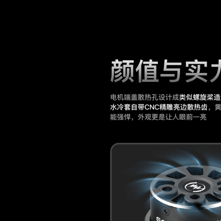
颜值与实
电机端盖散热孔设计成
类似螺旋桨造
水冷套自带CNC精雕亮边散热齿
，
能强悍，外观更是让人眼前一亮