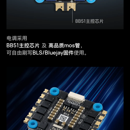
电调采用
BB51
mos
主控芯片
及
高品质
管
，
BLS/Bluejay
可自由刷写
固件
使用。