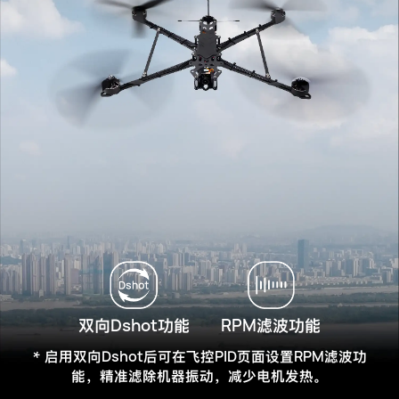
Dshot
RPM
双向
功能
滤波功能
Dshot
PID
RPM
* 启用双向
后可在飞控
页面设置
滤波功
能，精准滤除机器振动，减少电机发热。