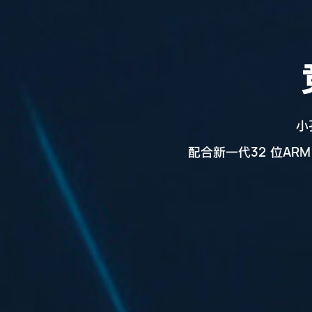
小
32
ARM
配合新一代
位