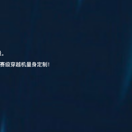
！
量。
赛级穿越机量身定制！