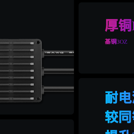
厚铜
基铜
3OZ
耐电
较同