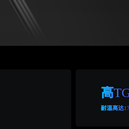
高
T
耐温高达
1