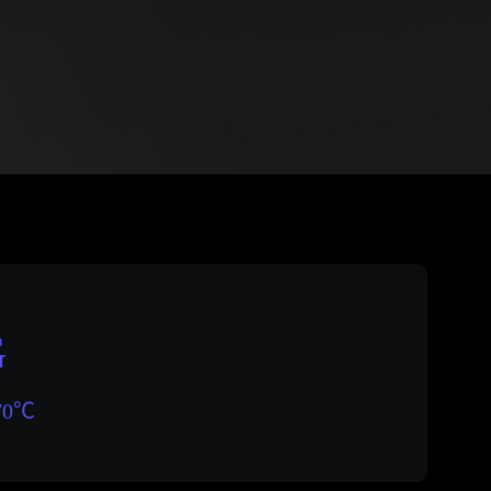
G
70℃