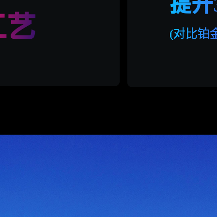
提升
工艺
(对比铂