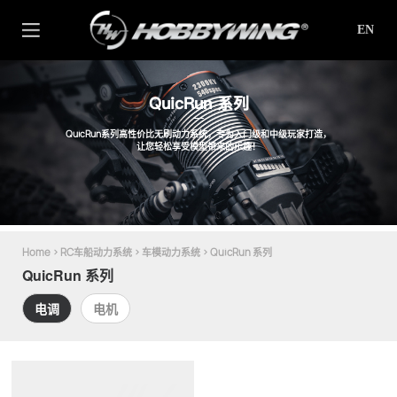
EN
QuicRun 系列
QuicRun系列高性价比无刷动力系统，专为入门级和中级玩家打造，
让您轻松享受模型带来的乐趣！
Home
>
RC车船动力系统
>
车模动力系统
>
QuicRun 系列
QuicRun 系列
电调
电机