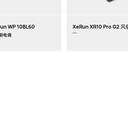
Run WP 10BL60
XeRun XR10 Pro G2 
刷电调