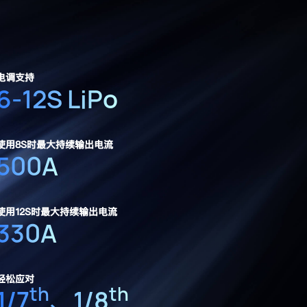
电调支持
6-12S LiPo
使用8S时最大持续输出电流
500A
使用12S时最大持续输出电流
330A
轻松应对
th
th
1/7
、1/8