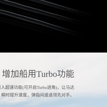
增加船用Turbo功能
超速功能(可开启Turbo进角)，让马达
，瞬时提升速度，弹指间遥遥领先对手。