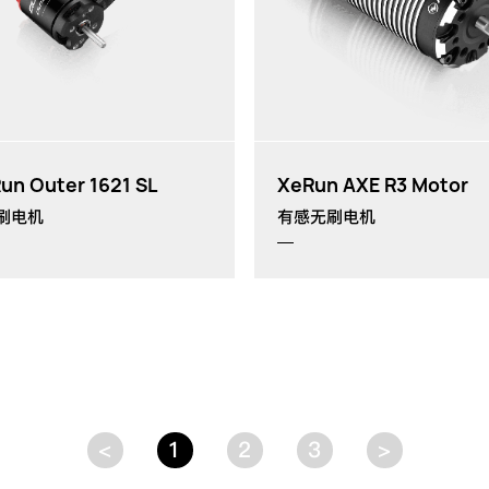
KV值:
3500KV
th
主要应用:
1/24
攀爬车
th
un Outer 1621 SL
XeRun AXE R3 Motor
刷电机
有感无刷电机
<
1
2
3
>