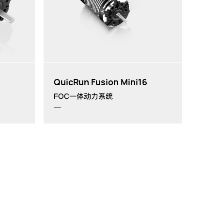
KV值:
3000KV
th
th
主要应用:
1/16
,1/18
攀爬车
QuicRun Fusion Mini16
FOC一体动力系统