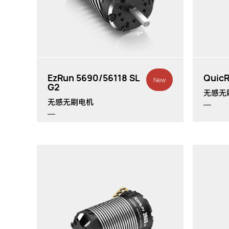
th
t
1/14
EzRun 5690/56118 SL
QuicR
New
G2
无感无
无感无刷电机