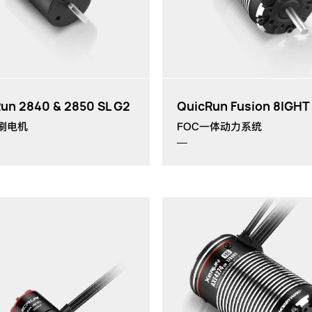
QuicRun WP 12BL45 G2
th
th
th
1/12
1/14
h
th
1/16
un 2840 & 2850 SL G2
QuicRun Fusion 8IGHT
刷电机
FOC一体动力系统