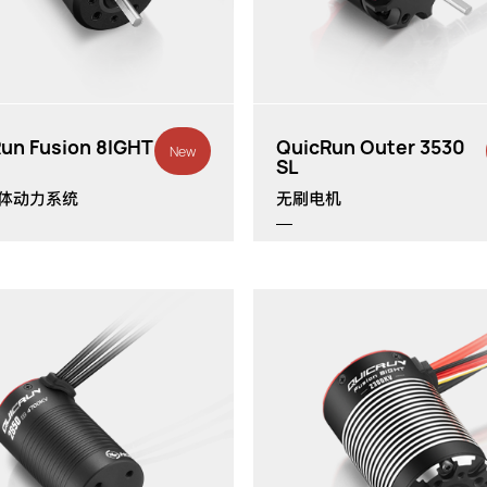
th
th
th
un Fusion 8IGHT
QuicRun Outer 3530
New
SL
一体动力系统
无刷电机
4700KV/3400KV/4700KV