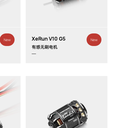
th
th
1/10
、1/12
XeRun V10 G5
New
New
有感无刷电机