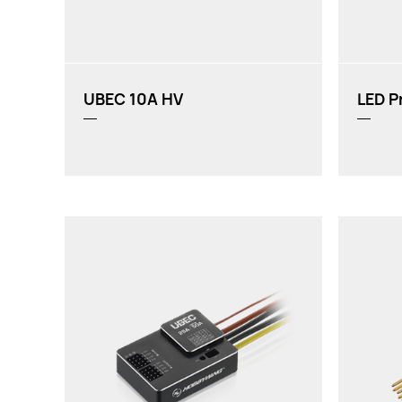
船模
UBEC 10A HV
LED P