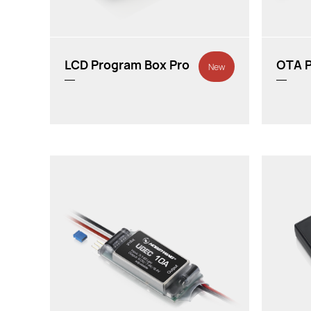
LCD Program Box Pro
OTA 
New
主要应
Fly
车模