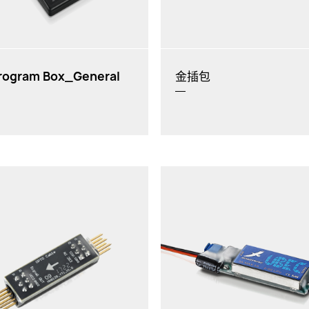
EzRun
、
QuicRun
(酷跑)系列
无刷电调：
SeaKing
非
Pro
系列
rogram Box_General
金插包