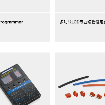
Programmer
多功能LCD专业编程设定
88x58x14mm（长x宽x厚）
用：空模无刷电调：
Platinum
V1/V2
、
Fun V5, Skywalker V2
系列
无刷电调：
XeRun
(大部分)、