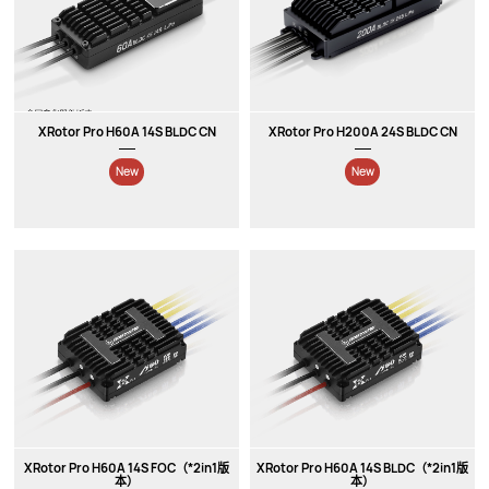
New
New
XRotor Pro H60A 14S BLDC CN
XRotor Pro H200A 24S BLDC CN
New
New
XRotor Pro H60A 14S FOC（*2in1版
XRotor Pro H60A 14S BLDC（*2in1版
本）
本）