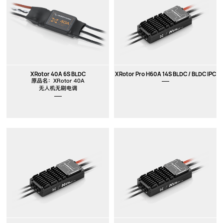
XRotor 40A 6S BLDC
XRotor Pro H60A 14S BLDC / BLDC IPC
原品名：XRotor 40A
无人机无刷电调