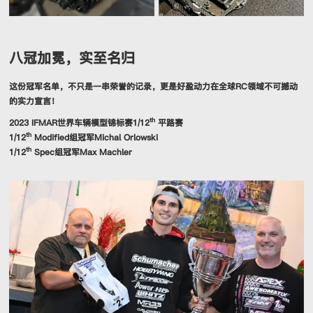
八冠加冕，实至名归
这份冠军名单，不只是一串荣誉的记录，更是好盈动力在全球RC领域不可撼动
的实力宣言！
th
2023 IFMAR世界车辆模型锦标赛1/12
平路赛
th
1/12
Modified组冠军Michal Orlowski
th
1/12
Spec组冠军Max Machler