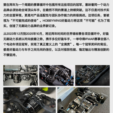
要在两年为一个周期的赛事循环中包揽所有这些项目的冠军，意味着同一个动力
品牌必须协助全球顶尖车手，在截然不同的赛道上持续突破。这不仅是对技术实
力的全面审视，更是对产品适配性与团队协作能力的终极挑战。这项任务，曾被
视为“不可能完成的使命”。HOBBYWING好盈动力将这项“不可能”化为了现
实。创造了无刷动力品牌的业界新记录。
从2023年12月到2025年10月，将近两年时间的世界锦标赛各项目循环中，好盈
无刷动力系统以所向披靡之势，携手多位好盈车手，一举夺得IFMAR赛事全部八
个电动车项目冠军，实现了真正意义上的“全满贯”。每一个冠军奖杯的背后，
都是好盈动力与车手之间无间的信任，以及对极致性能、稳定输出与精准创新的
不懈坚持。